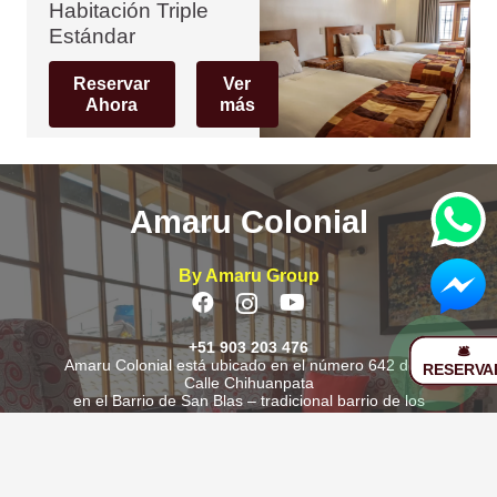
Habitación Triple
Estándar
Reservar
Ver
Ahora
más
Amaru Colonial
By Amaru Group
+51 903 203 476
🛎️
Amaru Colonial está ubicado en el número 642 de la
RESERVA
Calle Chihuanpata
en el Barrio de San Blas – tradicional barrio de los
artesanos
reservas@amarugroup.pe